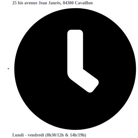
25 bis avenue Jean Jaurès, 84300 Cavaillon
Lundi - vendredi (8h30/12h & 14h/19h)